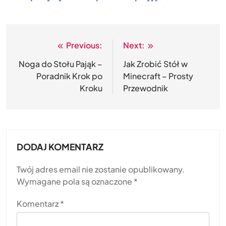
Previous:
Next:
Nawigacja
wpisu
Noga do Stołu Pająk –
Jak Zrobić Stół w
Poradnik Krok po
Minecraft – Prosty
Kroku
Przewodnik
DODAJ KOMENTARZ
Twój adres email nie zostanie opublikowany.
Wymagane pola są oznaczone
*
Komentarz
*