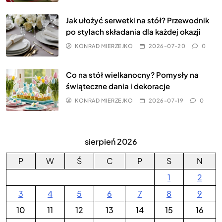
Jak ułożyć serwetki na stół? Przewodnik
po stylach składania dla każdej okazji
KONRAD MIERZEJKO
2026-07-20
0
Co na stół wielkanocny? Pomysły na
świąteczne dania i dekoracje
KONRAD MIERZEJKO
2026-07-19
0
sierpień 2026
P
W
Ś
C
P
S
N
1
2
3
4
5
6
7
8
9
10
11
12
13
14
15
16