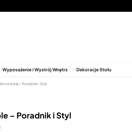
ątkowe Stoły do Każdego Wnętr
Wyposażenie i Wystrój Wnętrz
Dekoracje Stołu
i na stole – Poradnik i Styl
e – Poradnik i Styl
S