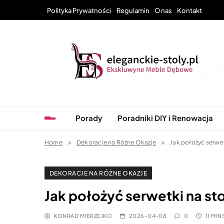
Skip
Polityka Prywatności
Regulamin
O nas
Kontakt
to
content
Eleganckie Stoły – Wyj
Porady
Poradniki DIY i Renowacja
Home
Dekoracje na Różne Okazje
Jak położyć serwetk
DEKORACJE NA RÓŻNE OKAZJE
Jak położyć serwetki na stol
KONRAD MIERZEJKO
2026-04-08
0
11 MIN