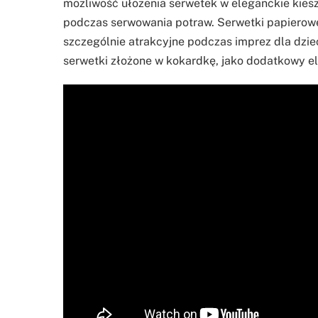
możliwość ułożenia serwetek w eleganckie kiesz
podczas serwowania potraw. Serwetki papierowe 
szczególnie atrakcyjne podczas imprez dla dziec
serwetki złożone w kokardkę, jako dodatkowy e