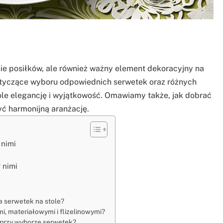
sie posiłków, ale również ważny element dekoracyjny na
otyczące wyboru odpowiednich serwetek oraz różnych
le elegancję i wyjątkowość. Omawiamy także, jak dobrać
yć harmonijną aranżację.
 nimi
 nimi
a serwetek na stole?
i, materiałowymi i flizelinowymi?
ę przy wyborze serwetek?