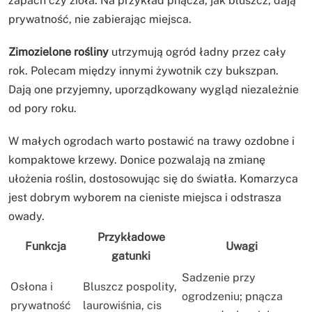
zapach czy zioła. Na przykład pnącza, jak bluszcz, dają
prywatność, nie zabierając miejsca.
Zimozielone rośliny
utrzymują ogród ładny przez cały
rok. Polecam między innymi żywotnik czy bukszpan.
Dają one przyjemny, uporządkowany wygląd niezależnie
od pory roku.
W małych ogrodach warto postawić na trawy ozdobne i
kompaktowe krzewy. Donice pozwalają na zmianę
ułożenia roślin, dostosowując się do światła. Komarzyca
jest dobrym wyborem na cieniste miejsca i odstrasza
owady.
Przykładowe
Funkcja
Uwagi
gatunki
Sadzenie przy
Osłona i
Bluszcz pospolity,
ogrodzeniu; pnącza
prywatność
laurowiśnia, cis