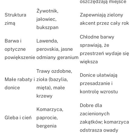
oszczędzają miejsce
Żywotnik,
Struktura
Zapewniają zielony
jałowiec,
zimą
akcent przez cały rok
bukszpan
Chłodne barwy
Barwa i
Lawenda,
sprawiają, że
optyczne
perovskia, jasne
przestrzeń wydaje się
powiększenie
odmiany geranium
większa
Trawy ozdobne,
Donice ułatwiają
Małe rabaty i
zioła (bazylia,
przesadzanie i
donice
mięta), małe
kontrolę wzrostu
krzewy
Dobre dla
Komarzyca,
zacienionych
Gleba i cień
paprocie,
zakątków; komarzyca
bergenia
odstrasza owady