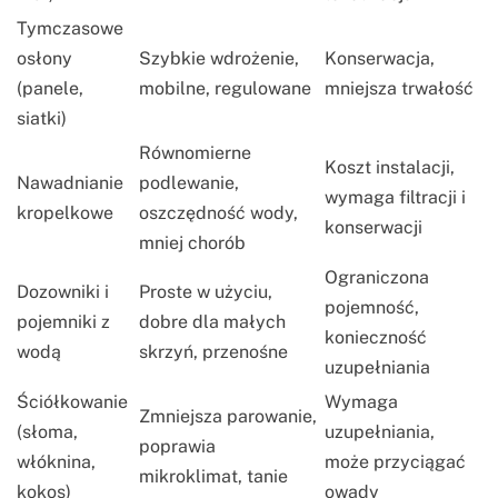
Tymczasowe
osłony
Szybkie wdrożenie,
Konserwacja,
(panele,
mobilne, regulowane
mniejsza trwałość
siatki)
Równomierne
Koszt instalacji,
Nawadnianie
podlewanie,
wymaga filtracji i
kropelkowe
oszczędność wody,
konserwacji
mniej chorób
Ograniczona
Dozowniki i
Proste w użyciu,
pojemność,
pojemniki z
dobre dla małych
konieczność
wodą
skrzyń, przenośne
uzupełniania
Ściółkowanie
Wymaga
Zmniejsza parowanie,
(słoma,
uzupełniania,
poprawia
włóknina,
może przyciągać
mikroklimat, tanie
kokos)
owady