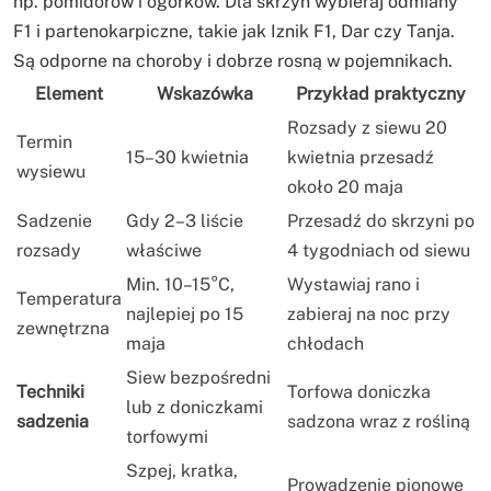
np. pomidorów i ogórków. Dla skrzyń wybieraj odmiany
F1 i partenokarpiczne, takie jak Iznik F1, Dar czy Tanja.
Są odporne na choroby i dobrze rosną w pojemnikach.
Element
Wskazówka
Przykład praktyczny
Rozsady z siewu 20
Termin
15–30 kwietnia
kwietnia przesadź
wysiewu
około 20 maja
Sadzenie
Gdy 2–3 liście
Przesadź do skrzyni po
rozsady
właściwe
4 tygodniach od siewu
Min. 10–15°C,
Wystawiaj rano i
Temperatura
najlepiej po 15
zabieraj na noc przy
zewnętrzna
maja
chłodach
Siew bezpośredni
Techniki
Torfowa doniczka
lub z doniczkami
sadzenia
sadzona wraz z rośliną
torfowymi
Szpej, kratka,
Prowadzenie pionowe