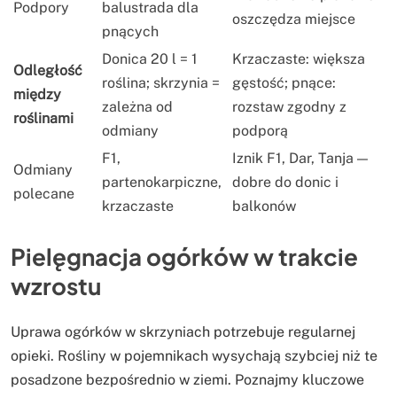
Podpory
balustrada dla
oszczędza miejsce
pnących
Donica 20 l = 1
Krzaczaste: większa
Odległość
roślina; skrzynia =
gęstość; pnące:
między
zależna od
rozstaw zgodny z
roślinami
odmiany
podporą
F1,
Iznik F1, Dar, Tanja —
Odmiany
partenokarpiczne,
dobre do donic i
polecane
krzaczaste
balkonów
Pielęgnacja ogórków w trakcie
wzrostu
Uprawa ogórków w skrzyniach potrzebuje regularnej
opieki. Rośliny w pojemnikach wysychają szybciej niż te
posadzone bezpośrednio w ziemi. Poznajmy kluczowe