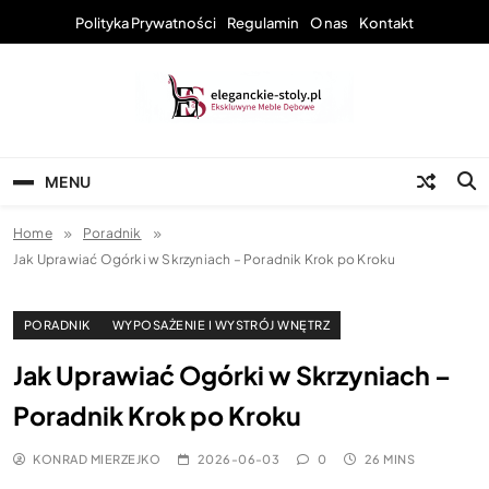
Skip
Polityka Prywatności
Regulamin
O nas
Kontakt
to
content
Eleganckie Stoły –
MENU
Wyjątkowe Stoły do
Każdego Wnętrza
Home
Poradnik
Jak Uprawiać Ogórki w Skrzyniach – Poradnik Krok po Kroku
PORADNIK
WYPOSAŻENIE I WYSTRÓJ WNĘTRZ
Jak Uprawiać Ogórki w Skrzyniach –
Poradnik Krok po Kroku
KONRAD MIERZEJKO
2026-06-03
0
26 MINS