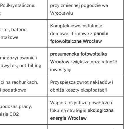
Polikrystaliczne:
przy zmiennej pogodzie we
t
Wrocławiu
Kompleksowe instalacje
rter, baterie,
domowe i firmowe z
panele
ontażowe
fotowoltaiczne Wrocław
prosumencka fotowoltaika
 magazynowanie i
Wrocław
zwiększa opłacalność
dwyżek; net-billing
inwestycji
ci na rachunkach,
Przyspiesza zwrot nakładów i
gi podatkowe
obniża koszty eksploatacji
Wspiera czystsze powietrze i
 podczas pracy,
lokalną strategię
ekologiczna
misja CO2
energia Wrocław