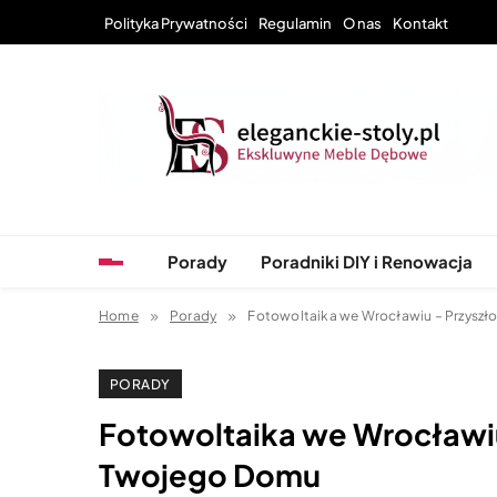
Skip
Polityka Prywatności
Regulamin
O nas
Kontakt
to
content
Eleganckie Stoły – Wyj
Porady
Poradniki DIY i Renowacja
Home
Porady
Fotowoltaika we Wrocławiu – Przysz
PORADY
Fotowoltaika we Wrocławiu
Twojego Domu