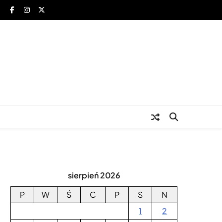
za
sierpień 2026
P
W
Ś
C
P
S
N
1
2