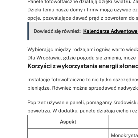
Panele fotowoltaiczne działają dzięki światłu. Z
Dzięki temu nasze domy i firmy mogą używać czy
opcje, pozwalające dawać prąd z powrotem do si
Dowiedź się również:
Kalendarze Adwentowe z
Wybierając między rodzajami ogniw, warto wiedz
Dla Wrocławia, gdzie pogoda się zmienia, może 
Korzyści z wykorzystania energii słone
Instalacje fotowoltaiczne to nie tylko oszczędn
pieniądze. Również można sprzedawać nadwyżki e
Poprzez używanie paneli, pomagamy środowisku
powietrza. W dodatku, panele działają cicho i cz
Aspekt
Monokrysta