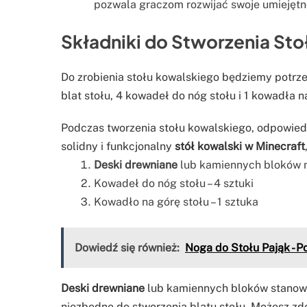
pozwala graczom rozwijać swoje umiejętn
Składniki do Stworzenia St
Do zrobienia stołu kowalskiego będziemy potr
blat stołu, 4 kowadeł do nóg stołu i 1 kowadła n
Podczas tworzenia stołu kowalskiego, odpowied
solidny i funkcjonalny
stół kowalski w Minecraft
Deski drewniane
lub kamiennych bloków na
Kowadeł do nóg stołu – 4 sztuki
Kowadło na górę stołu – 1 sztuka
Dowiedź się również:
Noga do Stołu Pająk - P
Deski drewniane
lub kamiennych bloków stanowią
niezbędne do stworzenia blatu stołu. Możesz z