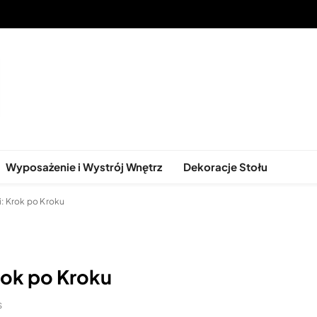
ątkowe Stoły do Każdego Wnętr
Wyposażenie i Wystrój Wnętrz
Dekoracje Stołu
i: Krok po Kroku
rok po Kroku
S