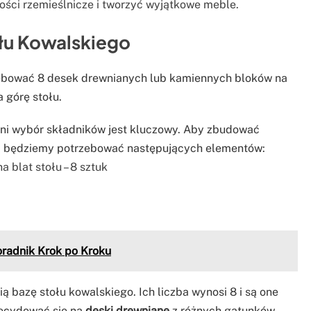
ości rzemieślnicze i tworzyć wyjątkowe meble.
ołu Kowalskiego
zebować 8 desek drewnianych lub kamiennych bloków na
a górę stołu.
ni wybór składników jest kluczowy. Aby zbudować
, będziemy potrzebować następujących elementów:
 blat stołu – 8 sztuk
oradnik Krok po Kroku
 bazę stołu kowalskiego. Ich liczba wynosi 8 i są one
decydować się na
deski drewniane
z różnych gatunków