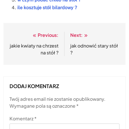
ile kosztuje stół bilardowy ?
Previous:
Next:
Nawigacja
wpisu
jakie kwiaty na chrzest
jak odnowić stary stół
na stół ?
?
DODAJ KOMENTARZ
Twój adres email nie zostanie opublikowany.
Wymagane pola są oznaczone
*
Komentarz
*