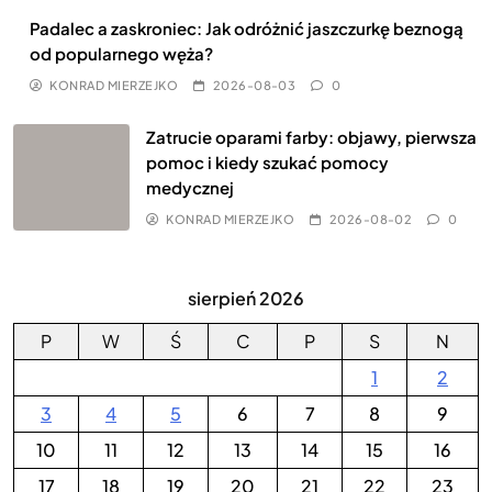
Padalec a zaskroniec: Jak odróżnić jaszczurkę beznogą
od popularnego węża?
KONRAD MIERZEJKO
2026-08-03
0
Zatrucie oparami farby: objawy, pierwsza
pomoc i kiedy szukać pomocy
medycznej
KONRAD MIERZEJKO
2026-08-02
0
sierpień 2026
P
W
Ś
C
P
S
N
1
2
3
4
5
6
7
8
9
10
11
12
13
14
15
16
17
18
19
20
21
22
23