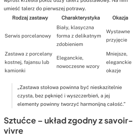
wprost krzesła połóż duży talerz podstawowy. Na nim
umieść talerz do pierwszej potrawy.
Rodzaj zastawy
Charakterystyka
Okazja
Biały, klasyczna
Wystawne
Serwis porcelanowy
forma z delikatnym
przyjęcie
zdobieniem
Zastawa z porcelany
Mniejsze,
Eleganckie,
kostnej, fajansu lub
eleganckie
nowoczesne wzory
kamionki
okazje
„Zastawa stołowa powinna być nieskazitelnie
czysta, bez pęknięć i wyszczerbień, a jej
elementy powinny tworzyć harmonijną całość.”
Sztućce – układ zgodny z savoir-
vivre