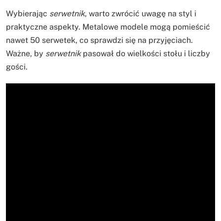
Wybierając
serwetnik
, warto zwrócić uwagę na styl i
praktyczne aspekty. Metalowe modele mogą pomieścić
nawet 50 serwetek, co sprawdzi się na przyjęciach.
Ważne, by
serwetnik
pasował do wielkości stołu i liczby
gości.