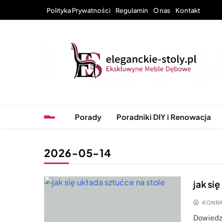
Skip
Polityka Prywatności
Regulamin
O nas
Kontakt
to
content
Eleganckie Stoły – Wyj
Porady
Poradniki DIY i Renowacja
2026-05-14
jak si
KONRA
Dowiedz 