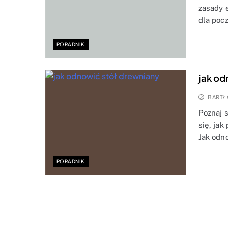
zasady 
dla poc
PORADNIK
jak od
BARTŁ
Poznaj 
się, ja
Jak odn
PORADNIK