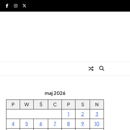
za
maj 2026
P
W
Ś
C
P
S
N
1
2
3
4
5
6
7
8
9
10