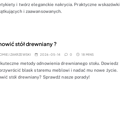
etykiety i twórz eleganckie nakrycia. Praktyczne wskazówki
zątkujących i zaawansowanych.
nowić stół drewniany ?
OMIEJ ZAKRZEWSKI
2026-05-14
0
18 MINS
skuteczne metody odnowienia drewnianego stołu. Dowiedz
k przywrócić blask staremu meblowi i nadać mu nowe życie.
owić stół drewniany? Sprawdź nasze porady!