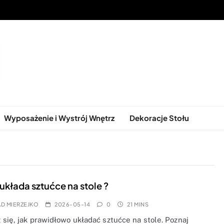
ątkowe Stoły do Każdego Wnętr
Wyposażenie i Wystrój Wnętrz
Dekoracje Stołu
ę układa sztućce na stole ?
D MIERZEJKO
2026-05-14
0
21 MINS
się, jak prawidłowo układać sztućce na stole. Poznaj