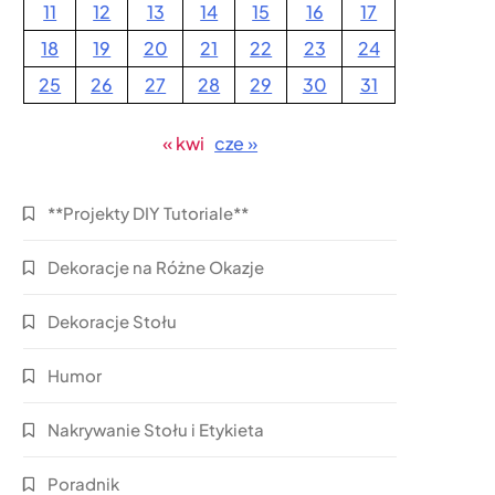
11
12
13
14
15
16
17
18
19
20
21
22
23
24
25
26
27
28
29
30
31
« kwi
cze »
**Projekty DIY Tutoriale**
Dekoracje na Różne Okazje
Dekoracje Stołu
Humor
Nakrywanie Stołu i Etykieta
Poradnik